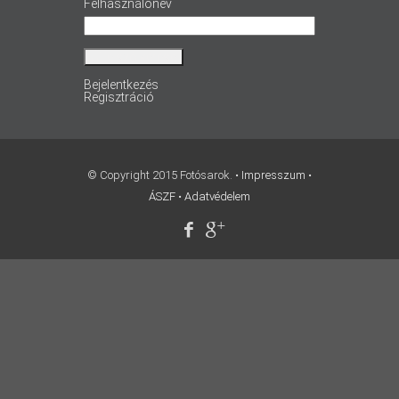
Felhasználónév
Bejelentkezés
Regisztráció
© Copyright 2015 Fotósarok. •
Impresszum
•
ÁSZF
•
Adatvédelem