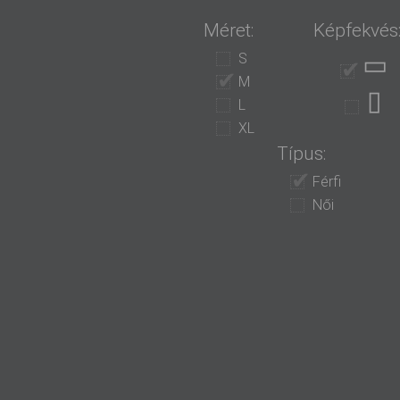
Méret:
Képfekvés
▭
S
M
▯
L
XL
Típus:
Férfi
Női