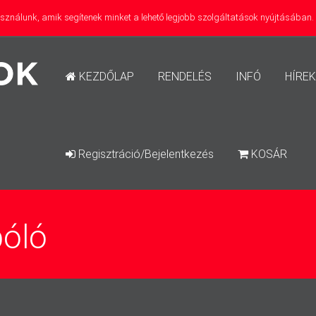
használunk, amik segítenek minket a lehető legjobb szolgáltatások nyújtásában
KEZDŐLAP
RENDELÉS
INFÓ
HÍREK
Regisztráció/Bejelentkezés
KOSÁR
óló