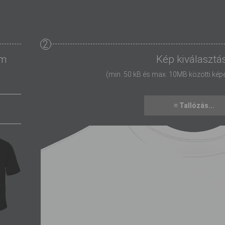
2
ám
Kép kiválasztá
(min. 50 kB és max. 10MB közötti képeke
≡ Tallózás...