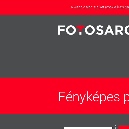
A weboldalon sütiket (cookie-kat) 
partner
Fényképes p