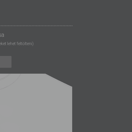
sa
t lehet feltölteni)