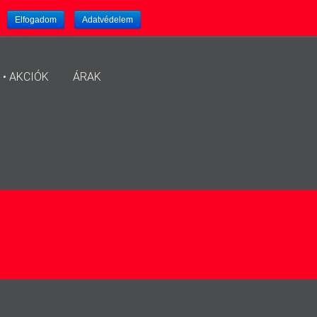
.
Elfogadom
Adatvédelem
 • AKCIÓK
ÁRAK