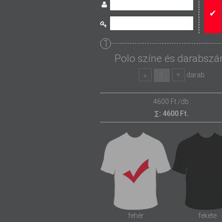
1
Polo színe és darabsz
darab
4600
Ft./db.
∑:
4600
Ft.
fehér
fekete