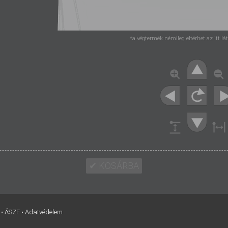
*a végtermék némileg eltérhet az itt l
•
ÁSZF
•
Adatvédelem