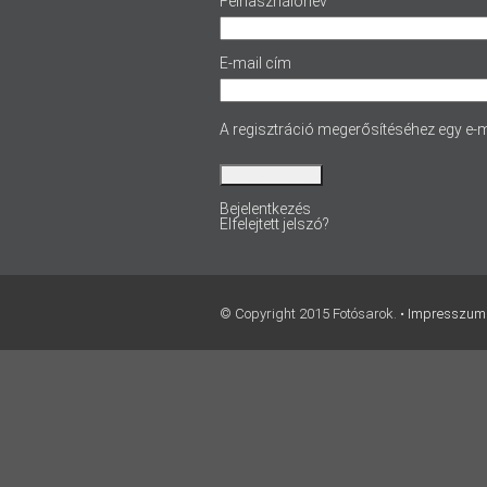
Felhasználónév
E-mail cím
A regisztráció megerősítéséhez egy e-m
Bejelentkezés
Elfelejtett jelszó?
© Copyright 2015 Fotósarok. •
Impresszum