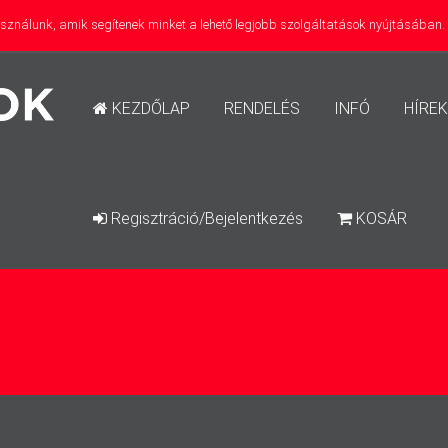
használunk, amik segítenek minket a lehető legjobb szolgáltatások nyújtásában
KEZDŐLAP
RENDELÉS
INFÓ
HÍREK
Regisztráció/Bejelentkezés
KOSÁR