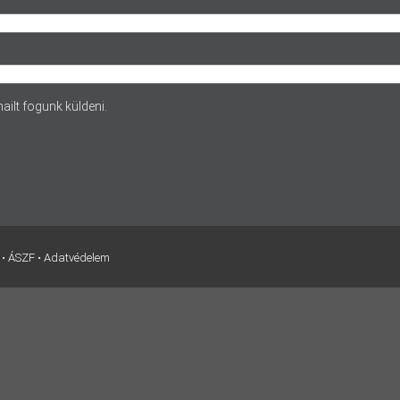
ailt fogunk küldeni.
•
ÁSZF
•
Adatvédelem