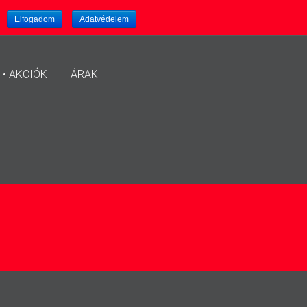
.
Elfogadom
Adatvédelem
 • AKCIÓK
ÁRAK