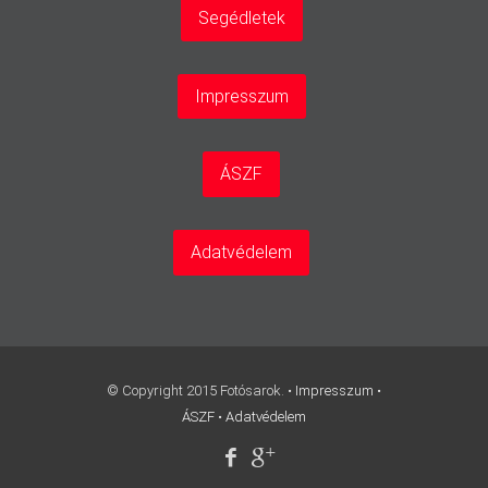
Segédletek
Impresszum
ÁSZF
Adatvédelem
© Copyright 2015 Fotósarok. •
Impresszum
•
ÁSZF
•
Adatvédelem