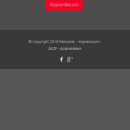
Bejelentkezés
© Copyright 2015 Fotósarok. •
Impresszum
•
ÁSZF
•
Adatvédelem