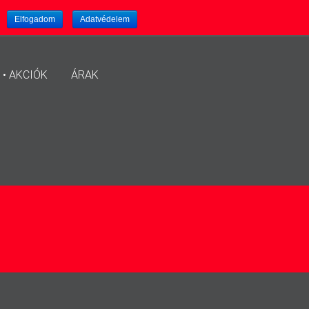
.
Elfogadom
Adatvédelem
 • AKCIÓK
ÁRAK