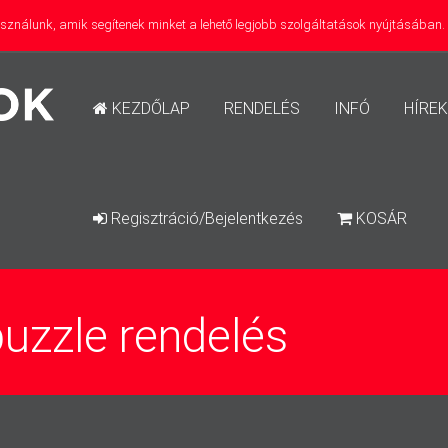
használunk, amik segítenek minket a lehető legjobb szolgáltatások nyújtásában
KEZDŐLAP
RENDELÉS
INFÓ
HÍREK
Regisztráció/Bejelentkezés
KOSÁR
uzzle rendelés