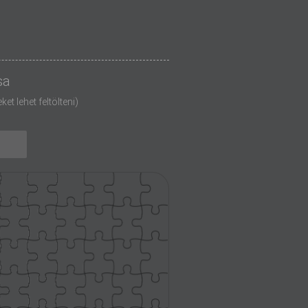
sa
t lehet feltölteni)