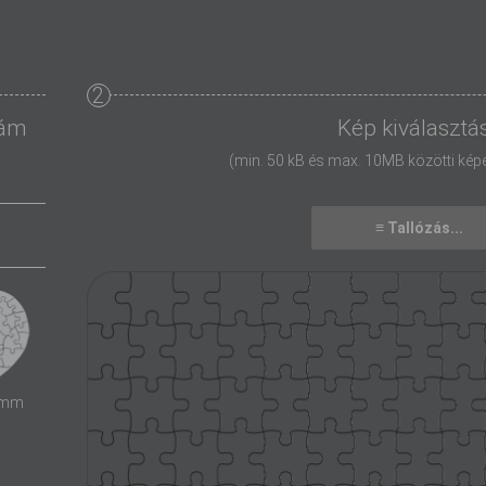
2
zám
Kép kiválasztá
(min. 50 kB és max. 10MB közötti képeke
≡ Tallózás...
 mm