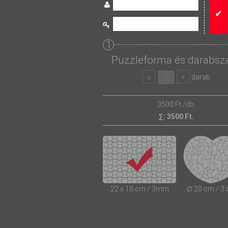
1
Puzzleforma és darabs
darab
3500
Ft./db.
∑:
3500
Ft.
22 x 18 cm / 3mm
∅ 20 cm / 3