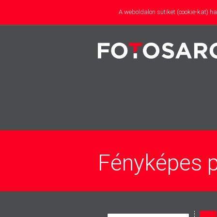
A weboldalon sütiket (cookie-kat) 
partner
Fényképes p