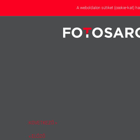
A weboldalon sütiket (cookie-kat) 
partner
KÖVETKEZŐ »
« ELŐZŐ