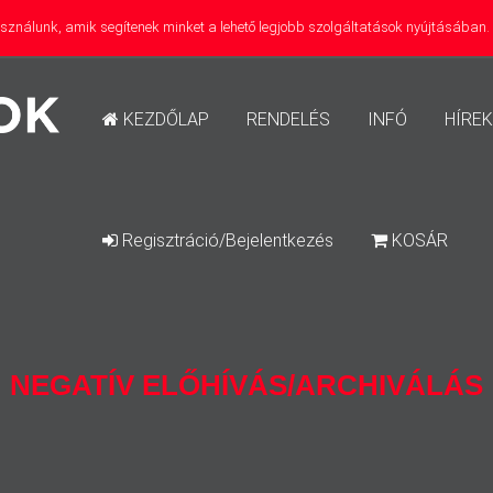
használunk, amik segítenek minket a lehető legjobb szolgáltatások nyújtásában
KEZDŐLAP
RENDELÉS
INFÓ
HÍREK
Regisztráció/Bejelentkezés
KOSÁR
NEGATÍV ELŐHÍVÁS/ARCHIVÁLÁS